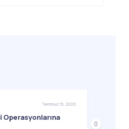
Temmuz 15, 2023
Siber Güven
i Operasyonlarına
Siber G