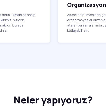
Organizasyon
da derin uzmanlığa sahip
AISecLab bünyesinde çevr
kibimiz, sizlerin
organizasyonlar düzenlen
lmak için burada
atarak bunları alanında u
iniz.
katlayabilirsin.
Neler yapıyoruz?