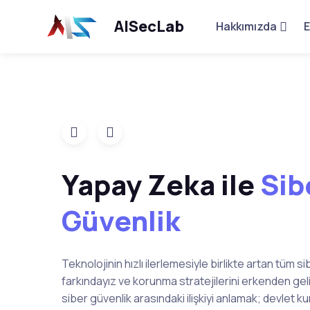
AISecLab
Hakkımızda
E
Yapay Zeka ile
Sib
Güvenlik
Teknolojinin hızlı ilerlemesiyle birlikte artan tüm si
farkındayız ve korunma stratejilerini erkenden gel
siber güvenlik arasındaki ilişkiyi anlamak; devlet 