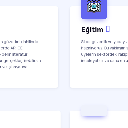
Eğitim
n gözetimi dahilinde
Siber güvenlik ve yapay ze
yelerde AR-GE
hazırlıyoruz. Bu yaklaşım
e derin literatür
üyelerin sektördeki rakip
r gerçekleştirebilirsin.
inceleyebilir ve sana en 
r ve iş hayatına