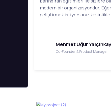
barındıran eğitimleri ile sizlere b
modern bir organizasyondur. Eğer
geliştirmek istiyorsanız kesinlikl
Mehmet Uğur Yalçınka
Co-Founder & Product Manager