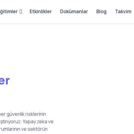
ğitimler
Etkinlikler
Dokümanlar
Blog
Takvim
er
Neden
AISe
Siber güvenliğe tek bir noktadan de
Çünkü, biz bu topluluğu kurarken ye
fark yaratan sağlam ekip arkadaşlar
ber güvenlik risklerinin
proaktif yaklaşımı benimsiyoruz. Eki
iştiriyoruz. Yapay zeka ve
seçiyor, AISecLab topluluğunun kali
kurumlarının ve sektörün