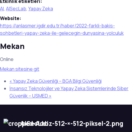
Etkinlik etiketleri:
AI
,
AISecLab
,
Yapay Zeka
Website:
https://anlasmer.igdir.edu.tr/haber/2022-farkli-bakis-
sohbetleri-yapay-zeka-ile-gelecegin-dunyasina-yolculuk
Mekan
Online
Mekan sitesine git
«
Yapay Zeka Güvenliği – BGA Bilgi Güvenliği
İnsansız Teknolojiler ve Yapay Zeka Sistemlerinde Siber
Güvenlik – USMED
»
AISecLab