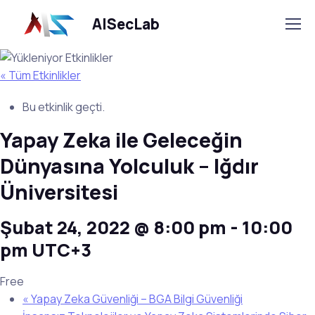
AISecLab
« Tüm Etkinlikler
Bu etkinlik geçti.
Yapay Zeka ile Geleceğin
Dünyasına Yolculuk – Iğdır
Üniversitesi
Şubat 24, 2022 @ 8:00 pm
-
10:00
pm
UTC+3
Free
«
Yapay Zeka Güvenliği – BGA Bilgi Güvenliği