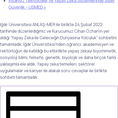
İnsansız Teknolojiler ve Yapay Zeka Sistemlerinde Siber
Güvenlik – USMED
»
Iğdır Üniversitesi ANLAŞ-MER ile birlikte 24 Şubat 2022
tarihinde düzenlediğimiz ve Kurucumuz Cihan Özhan’ın yer
aldığı “Yapay Zeka ile Geleceğin Dünyasına Yolculuk” sohbetini
tamamladık. Iğdır Üniversitesi’nden öğrenci, akademisyen ve
rektörlüğün de katıldığı bu etkinlikte yapay zekayı biyomimetik,
sosyoloji bilimi, felsefe, genetik, biyolojik ve daha birçok farklı
yaklaşımla ele aldık. Yapay zeka temelleri, sektörel
uygulamalar ve kariyer ile alakalı soru-cevaplar ile birlikte
sohbeti tamamladık.