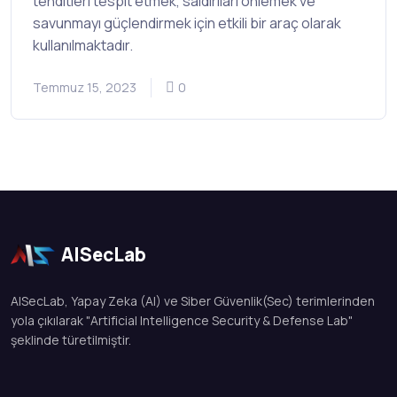
tehditleri tespit etmek, saldırıları önlemek ve
savunmayı güçlendirmek için etkili bir araç olarak
kullanılmaktadır.
Temmuz 15, 2023
0
AISecLab
AISecLab, Yapay Zeka (AI) ve Siber Güvenlik(Sec) terimlerinden
yola çıkılarak "Artificial Intelligence Security & Defense Lab"
şeklinde türetilmiştir.